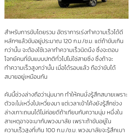
สำหรับการขับโดยรวม อัตราการเร่งทำความเร็วได้ดี
หลักๆแล้วขับอยู่ประมาณ 120 ก.ม./ช.ม. แต่ถ้าขับเกิน
กว่านั้น จะต้องใช้เวลาทำความเร็วนิดนึง ซึ่งจะตอบ
โจทย์คนที่ขับแบบปกติทั่วไปไม่ใช่สายซิ่ง ซึ่งถ้าจะ
ทำความเร็วสูงกว่านั้น เมื่อได้รอบแล้ว ถือว่าขับได้
สบายอยู่เหมือนกัน
คันนี้ช่วงล่างถือว่านุ่มมาก ทำให้คนนั่งรู้สึกสบายเพราะ
ตัวจะไม่เหวี่งไปเหวี่ยงมา แต่เวลาเข้าโค้งยังรู้สึกช่วง
ล่างเกาะถนนได้ไม่ค่อยดีถ้าเทียบกับความนุ่ม หนึ่งใน
สาเหตุอาจจะมากับพวงมาลัย เพราะถ้าขับอยู่ใน
ความเร็วสูงที่เกิน 100 ก.ม./ช.ม. พวงมาลัยจะรู้สึกเบา