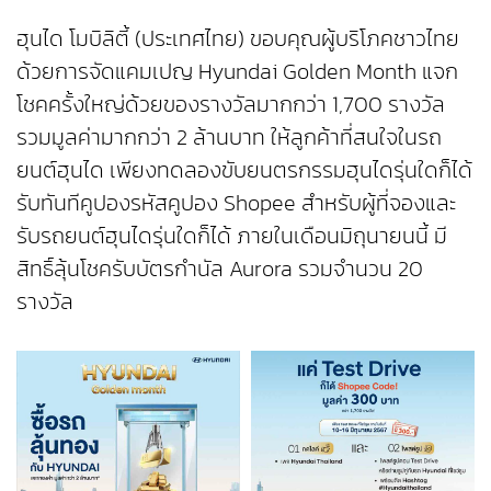
ฮุนได โมบิลิตี้ (ประเทศไทย) ขอบคุณผู้บริโภคชาวไทย
ด้วยการจัดแคมเปญ Hyundai Golden Month แจก
โชคครั้งใหญ่ด้วยของรางวัลมากกว่า 1,700 รางวัล
รวมมูลค่ามากกว่า 2 ล้านบาท ให้ลูกค้าที่สนใจในรถ
ยนต์ฮุนได เพียงทดลองขับยนตรกรรมฮุนไดรุ่นใดก็ได้
รับทันทีคูปองรหัสคูปอง Shopee สำหรับผู้ที่จองและ
รับรถยนต์ฮุนไดรุ่นใดก็ได้ ภายในเดือนมิถุนายนนี้ มี
สิทธิ์ลุ้นโชครับบัตรกำนัล Aurora รวมจำนวน 20
รางวัล