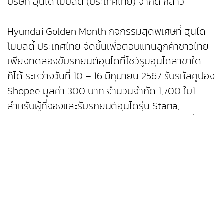
บริษัท ฮุนได โมบิลิตี้ (ประเทศไทย) จำกัด กล่าว
Hyundai Golden Month กิจกรรมสุดพิเศษที่ ฮุนได
โมบิลิตี้ ประเทศไทย จัดขึ้นเพื่อตอบแทนลูกค้าชาวไทย
เพียงทดลองขับรถยนต์ฮุนไดที่โชว์รูมฮุนไดสาขาใด
ก็ได้ ระหว่างวันที่ 10 – 16 มิถุนายน 2567 รับรหัสคูปอง
Shopee มูลค่า 300 บาท จำนวนจำกัด 1,700 ใบ1
สำหรับผู้ที่จองและรับรถยนต์ฮุนไดรุ่น Staria,
Stargazer, Creta, H1 หรือ Santa Fe ภายในวันที่ 30
มิถุนายน 2567 มีสิทธิ์ลุ้นรับบัตรกำนัล Aurora มูลค่า
100,000 บาท จำนวน 20 รางวัล1 รวมจำนวนของ
รางวัลทั้งหมด 1,720 รางวัล มูลค่ารวมกันทั้งสิ้นกว่า
2,510,000 บาท
สอบถามข้อมูลเพิ่มเติมของกิจกรรม Hyundai