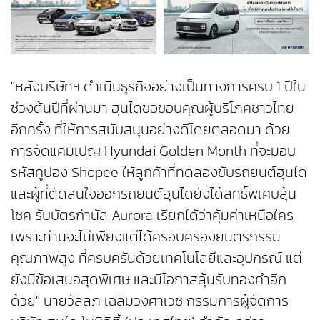
"หลังบริษัทฯ ดำเนินธุรกิจอย่างเป็นทางการครบ 1 ปีใน
ช่วงต้นปีที่ผ่านมา ฮุนไดขอขอบคุณผู้บริโภคชาวไทย
อีกครั้ง ที่ให้การสนับสนุนอย่างดีโดยตลอดมา ด้วย
การจัดแคมเปญ Hyundai Golden Month ที่จะมอบ
รหัสคูปอง Shopee ให้ลูกค้าที่ทดลองขับรถยนต์ฮุนได
และผู้ที่ตัดสินใจออกรถยนต์ฮุนไดยังได้สิทธิ์พิเศษลุ้น
โชค รับบัตรกำนัล Aurora เรียกได้ว่าคุ้มค่าเหนือใคร
เพราะท่านจะไม่เพียงแต่ได้ครอบครองยนตรกรรม
คุณภาพสูง ที่ครบครันด้วยเทคโนโลยีและอุปกรณ์ แต่
ยังมีข้อเสนอสุดพิเศษ และมีโอกาสลุ้นรับทองคำอีก
ด้วย" นายวัลลภ เฉลิมวงศาเวช กรรมการผู้จัดการ