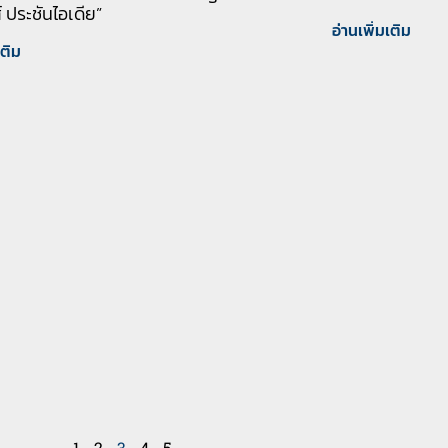
์ ประชันไอเดีย”
อ่านเพิ่มเติม
เติม
1
2
3
4
5