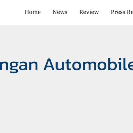
Home
News
Review
Press R
angan Automobil