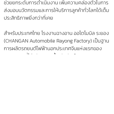
ช่วยยกระดับการดำเนินงาน เพิ่มความคล่องตัวในการ
ส่งมอบนวัตกรรมและการให้บริการลูกค้าทั่วโลกได้เต็ม
ประสิทธิภาพยิ่งกว่าที่เคย
สำหรับประเทศไทย โรงงานฉางอาน ออโตโมบิล ระยอง
(CHANGAN Automobile Rayong Factory) เป็นฐาน
การผลิตรถยนต์ไฟฟ้านอกประเทศจีนแห่งแรกของ
Changan ที่ไม่เพียงตอกย้ำวิสัยทัศน์ ‘In Thailand,
For Thailand’ แต่ยังเป็นศูนย์กลางการผลิตรถยนต์
ไฟฟ้าพวงมาลัยขวาในภูมิภาคเอเชียตะวันออกเฉียงใต้
ปัจจุบัน Changan ได้บรรลุเป้าหมายการผลิตรถยนต์
โดยใช้ชิ้นส่วนและอะไหล่จากซัพพลายเออร์ในไทย
สัดส่วนสูงถึง 42% และยังตั้งเป้าเพิ่มสัดส่วนการผลิต
ดังกล่าวขึ้นเป็น 60% ภายในปี 2568 และเพิ่มเป็น
80% ในอนาคตตามเป้าหมายระยะยาว