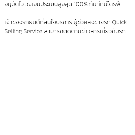
อนุมัติไว วงเงินประเมินสูงสุด 100% กับทีทีบีไดรฟ์
เจ้าของรถยนต์ที่สนใจบริการ ผู้ช่วยลงขายรถ Quick
Selling Service สามารถติดตามข่าวสารเกี่ยวกับรถ
โดนใจ ได้ที่ facebook.com/roddonjaiTH และ Line
@Roddonjai หากสนใจซื้อรถคลิกได้ที่
https://www.roddonjai.com หรือสนใจขายรถคลิก
ได้ที่
https://www.roddonjai.com/seller/sellercenter
#ttbDRIVE #roddonjai #รถโดนใจ #รถมือสอง
#ซื้อรถมือสอง #ขายรถมือสอง
#สินเชื่อรถยนต์ใช้แล้วทีทีบีไดรฟ์ #สินเชื่อรถมือสอง
#รถมือสองคุณภาพดี
#ให้ชีวิตการเงินดีทั้งวันนี้และอนาคต