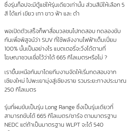
ซึ่งรุ่นท็อปจะมีตู้แช่ให้รุ่นเดียวเท่านั้น ส่วนสีมีให้เลือก 5
สี ได้แก่ เขียว เทา ขาว ฟ้า และ ดำ
พอเปิดตัวเสร็จก็พาสื่อมวลชนไปทดสอบ ทดลองขับ
กันเพื่อพิสูจน์ว่า SUV ที่ใช้พลังงานไฟฟ้าเต็มเปี่ยม
100% นั้นเป็นอย่างไร แบตเตอรี่จะวิ่งได้ตามที่
โฆษณาชวนเชื่อไว้ว่าได้ 665 กิโลเมตรหรือไม่ ?
เราขึ้นเหนือกันมาโดยทีมงานจัดให้เริ่มทดสอบจาก
เชียงใหม่ ไปพะเยามุ่งสู่เชียงราย รวมระยะทางประมาณ
250 กิโลเมตร
รุ่นที่ผมขับเป็นรุ่น Long Range ซึ่งเป็นรุ่นเดียวที่
สามารถขับได้ 665 กิโลเมตร/ชาร์จ ตามมาตรฐาน
NEDC แต่ถ้าเป็นมาตรฐาน WLPT จะได้ 540