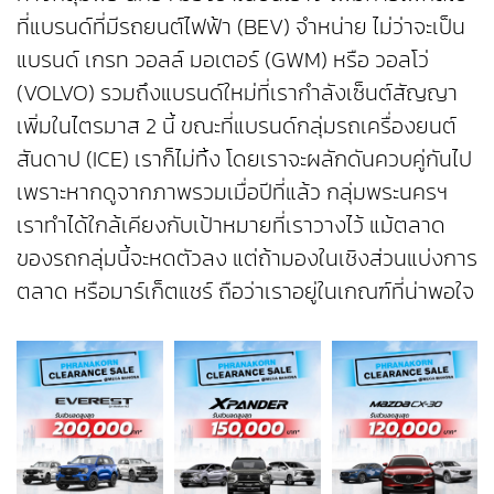
ที่แบรนด์ที่มีรถยนต์ไฟฟ้า (BEV) จำหน่าย ไม่ว่าจะเป็น
แบรนด์ เกรท วอลล์ มอเตอร์ (GWM) หรือ วอลโว่
(VOLVO) รวมถึงแบรนด์ใหม่ที่เรากำลังเซ็นต์สัญญา
เพิ่มในไตรมาส 2 นี้ ขณะที่แบรนด์กลุ่มรถเครื่องยนต์
สันดาป (ICE) เราก็ไม่ทิ้ง โดยเราจะผลักดันควบคู่กันไป
เพราะหากดูจากภาพรวมเมื่อปีที่แล้ว กลุ่มพระนครฯ
เราทำได้ใกล้เคียงกับเป้าหมายที่เราวางไว้ แม้ตลาด
ของรถกลุ่มนี้จะหดตัวลง แต่ถ้ามองในเชิงส่วนแบ่งการ
ตลาด หรือมาร์เก็ตแชร์ ถือว่าเราอยู่ในเกณฑ์ที่น่าพอใจ