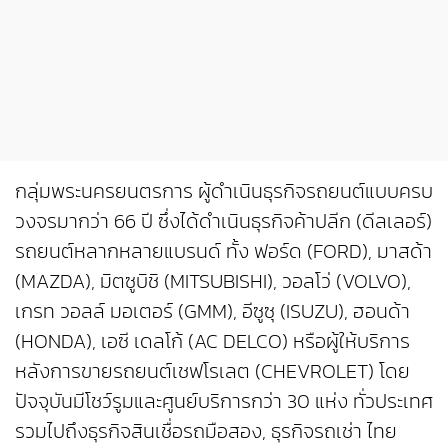
กลุ่มพระนครยนตรการ ผู้ดำเนินธุรกิจรถยนต์แบบครบ
วงจรมากว่า 66 ปี ซึ่งได้ดำเนินธุรกิจค้าปลีก (ดีลเลอร์)
รถยนต์หลากหลายแบรนด์ ทั้ง ฟอร์ด (FORD), มาสด้า
(MAZDA), มิตซูบิชิ (MITSUBISHI), วอลโว่ (VOLVO),
เกรท วอลล์ มอเตอร์ (GMM), อีซูซุ (ISUZU), ฮอนด้า
(HONDA), เอซี เดลโก้ (AC DELCO) หรือผู้ให้บริการ
หลังการขายรถยนต์เชฟโรเลต (CHEVROLET) โดย
ปัจจุบันมีโชว์รูมและศูนย์บริการกว่า 30 แห่ง ทั่วประเทศ
รวมไปถึงธุรกิจสินเชื่อรถมือสอง, ธุรกิจรถเช่า ไทย