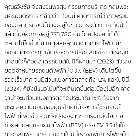
คุณธวัชชัย จึงสงวนพรสุข กรรมการบริหาร กลุ่มพระ
นครยนตรการ กล่าวว่า “ในปีนี้ คาดการณ์ว่าภาพรวม
ของตลาดรถยนต์น่าจะอยู่ในภาวะทรงตัวเท่าๆ กับปีที่
แล้วที่มียอดขายอยู่ 775,780 คัน โดยปัจจัยที่ทำให้
ตลาดไม่โตขึ้นนั้น เหตุผลหลักมาจากการที่ไฟแนนซ์
ออกมาตรการคุมเข้มเรื่องการปล่อยสินเชื่อ แต่เรื่องที่
น่าสนใจก็คือตลาดรถยนต์ในปีที่ผ่านมา (2023) ตัวเลข
ยอดจำหน่ายรถยนต์ไฟฟ้า 100% (BEV) เติบโตขึ้น
รวดเร็วมาก จนมีส่วนแบ่งการตลาดถึง 12% และในปีนี้
(2024) ก็ยังมีแนวโน้มที่จะเติบโตขึ้นต่อเนื่องไปอีก คาด
ว่าน่าจะมีส่วนแบ่งการตลาดประมาณ 15% ทั้งจาก
กระแสความนิยมของผู้บริโภคที่ต้องการใช้รถยนต์
ไฟฟ้าที่เพิ่มขึ้น รวมถึงปัจจัยจากภาครัฐที่มีนโยบาย
ช่วยสนับสนุนรถยนต์ไฟฟ้า (BEV) หรือ EV 3.5 ทำให้
ทางกลุ่มพระนครฯ มองว่าในปีนี้เราจะเพิ่มการโฟกัสไป