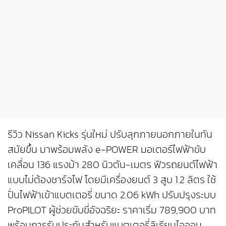
รีวิว Nissan Kicks รุ่นใหม่ ปรับลุกภายนอกภายในทัน
สมัยขึ้น มาพร้อมพลัง e-POWER มอเตอร์ไฟฟ้าขับ
เคลื่อน 136 แรงม้า 280 นิวตัน-เมตร ฟิวรถยนต์ไฟฟ้า
แบบไม่ต้องชาร์จไฟ โดยมีเครื่องยนต์ 3 สูบ 1.2 ลิตร ใช้
ปั่นไฟฟ้าเข้าแบตเตอรี่ ขนาด 2.06 kWh ปรับปรุงระบบ
ProPILOT ผู้ช่วยขับขี่อัจฉริยะ ราคาเริ่ม 789,900 บาท
พร้อมการรับประกันสำหรับแบตเตอรี่ลิเธียมไอออน