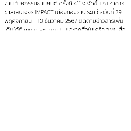
งาน “มหกรรมยานยนต์ ครั้งที่ 41” จะจัดขึ้น ณ อาคาร
ชาลเลนเจอร์ IMPACT เมืองทองธานี ระหว่างวันที่ 29
พฤศจิกายน - 10 ธันวาคม 2567 ติดตามข่าวสารเพิ่ม
เติมได้ที่ motorexpo.co.th และทุกสื่อในเครือ “IMC สื่อ
สากล”
Previous Article
Next Article
You May Also
Like