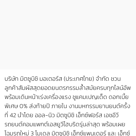
บริษัท มิตซูบิชิ มอเตอร์ส (ประเทศไทย) จำกัด ชวน
ลูกค้าสัมผัสสุดยอดยนตรกรรมล้ำสมัยครบทุกไลน์อัพ
พร้อมเดินหน้าเร่งเครื่องแรง ชูแคมเปญเด็ด ดอกเบี้ย
พิเศษ 0% ส่งท้ายปี ภายใน งานมหกรรมยานยนต์ครั้ง
ที่ 42 นำโดย ออล-นิว มิตซูบิชิ เอ็กซ์ฟอร์ส เอชอีวี
รถยนต์คอมแพกต์เอสยูวีไฮบริดรุ่นล่าสุด พร้อมเผย
โฉมรถใหม่ 3 โมเดล มิตซูบิชิ เอ็กซ์แพนเดอร์ และ เอ็กซ์