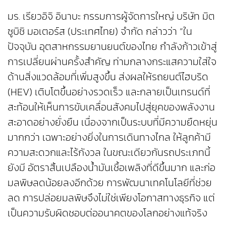
มร. เรียวอิจิ อินาบะ กรรมการผู้จัดการใหญ่ บริษัท มิต
ซูบิชิ มอเตอร์ส (ประเทศไทย) จำกัด กล่าวว่า “ใน
ปัจจุบัน อุตสาหกรรมยานยนต์ของไทย กำลังก้าวเข้าสู่
การเปลี่ยนผ่านครั้งสำคัญ ท่ามกลางกระแสความใส่ใจ
ด้านสิ่งแวดล้อมที่เพิ่มสูงขึ้น ส่งผลให้รถยนต์ไฮบริด
(HEV) เติบโตขึ้นอย่างรวดเร็ว และกลายเป็นเทรนด์ที่
สะท้อนให้เห็นการขับเคลื่อนสังคมไปสู่ยุคของพลังงาน
สะอาดอย่างยั่งยืน เนื่องจากเป็นระบบที่มีความยืดหยุ่น
มากกว่า เฉพาะอย่างยิ่งในการเดินทางไกล ให้ลูกค้ามี
ความสะดวกและไร้กังวล ในขณะเดียวกันรถประเภทนี้
ยังมี อัตราสิ้นเปลืองน้ำมันเชื้อเพลิงที่ดีขึ้นมาก และก่อ
มลพิษลดน้อยลงอีกด้วย การพัฒนาเทคโนโลยีที่ช่วย
ลด การปล่อยมลพิษจึงไม่ใช่เพียงโอกาสทางธุรกิจ แต่
เป็นความรับผิดชอบต่ออนาคตของโลกอย่างแท้จริง