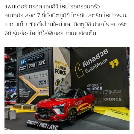
แพนเดอร์ ครอส เอชอีวี ใหม่ รถครอบครัว
อเนกประสงค์ 7 ที่นั่งมิตซูบิชิ ไทรทัน สตรีท ใหม่ กระบะ
เมกะ แค็บ ตัวเตี้ยโฉมใหม่ และ มิตซูบิชิ ปาเจโร สปอร์ต
จีที รุ่นย่อยใหม่ที่ใส่ฟีเจอร์มาแบบจัดเต็ม