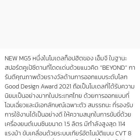
NEW MG5 หนึ่งในโมเดลท็อปฮิตของ เอ็มจี ในฐานะ
สปอร์ตคูเป้ซีดานที่โดดเด่นด้วยแนวคิด “BEYOND” กา
รันตีคุณภาพด้วยรางวัลด้านการออกแบบระดับโลก
Good Design Award 2021 ถือเป็นโมเดลที่ได้รับความ
นิยมเป็นอย่างมากในประเทศไทย ด้วยการออกแบบที่
โฉบเฉี่ยวและมีเอกลักษณ์เฉพาะตัว สมรรถนะ ที่รองรับ
การใช้งานได้เป็นอย่างดี ให้ความสนุกในการขับขี่ด้วย
เครื่องยนต์เบนซินขนาด 1.5 ลิตร มีกำลังสูงสุด 114
แรงม้า ขับเคลื่อนด้วยระบบเกียร์อัตโนมัติแบบ CVT 8