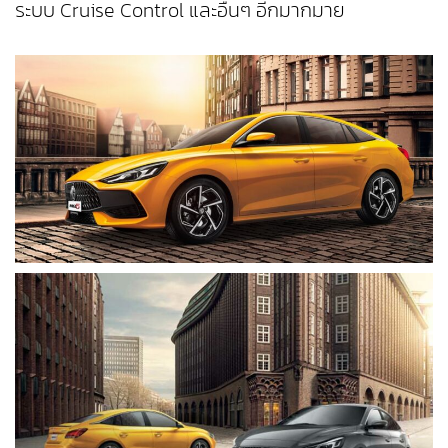
ระบบ Cruise Control และอื่นๆ อีกมากมาย