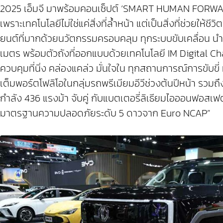
2025 เอ็มจี มาพร้อมคอนเซ็ปต์ ‘SMART HUMAN FORWARD’ 
เพราะเทคโนโลยีไม่ใช่แค่สิ่งที่ล้ำหน้า แต่เป็นสิ่งที่ช่วย
ยนต์ที่มากด้วยนวัตกรรมครอบคลุม ทุกระบบขับเคลื่อน นำ
เมตร พร้อมตัวถังที่ออกแบบด้วยเทคโนโลยี IM Digital Ch
ควบคุมที่นิ่ง คล่องแคล่ว มั่นใจใน ทุกสถานการณ์การขับข
เต็มพอร์ตโฟลิโอในกลุ่มรถพรีเมียมอีวีช่วงต้นปีหน้า ร
กำลัง 436 แรงม้า จับคู่ กับแบตเตอรี่ลิเธียมไอออนฟอ
มาตรฐานความปลอดภัยระดับ 5 ดาวจาก Euro NCAP”