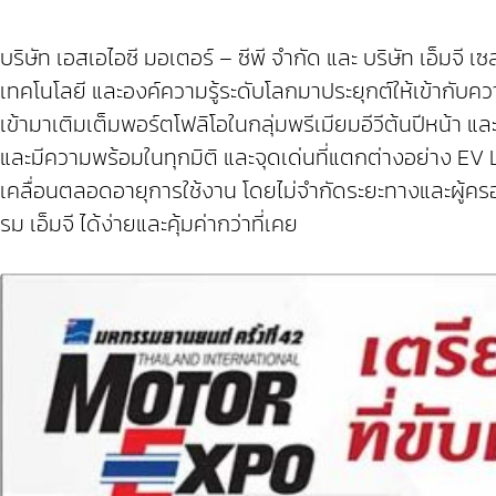
บริษัท เอสเอไอซี มอเตอร์ – ซีพี จำกัด และ บริษัท เอ็มจี
เทคโนโลยี และองค์ความรู้ระดับโลกมาประยุกต์ให้เข้ากั
เข้ามาเติมเต็มพอร์ตโฟลิโอในกลุ่มพรีเมียมอีวีต้นปีหน
และมีความพร้อมในทุกมิติ และจุดเด่นที่แตกต่างอย่าง EV
เคลื่อนตลอดอายุการใช้งาน โดยไม่จำกัดระยะทางและผู้คร
รม เอ็มจี ได้ง่ายและคุ้มค่ากว่าที่เคย