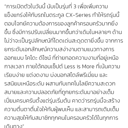
“การเปิดตัวในวันนี้ นับเป็นรุ่นที่ 3 เพื่อเพิ่มความ
แข็งแกร่งให้กับรถในตระกูล CX-Series ทำให้รถรุ่นนี้
ตอบโจทย์ความต้องการของลูกค้าครอบครัวมากยิ่ง
ขึ้น ซึ่งมีการปรับเปลี่ยนมากขึ้นกว่าเดิมในหลายๆ ด้าน
ไม่ว่าจะเป็นรูปลักษณ์ที่โดดเด่นสะดุดตายิ่งขึ้น จากการ
ยกระดับเอกลักษณ์ความสง่างามตามแนวทางการ
ออกแบบ โคโดะ ดีไซน์ ที่ถ่ายทอดความงามที่อยู่เหนือ
กาลเวลา ภายใต้คอนเซ็ปต์ Less is More ที่เน้นความ
เรียบง่าย แต่งดงาม บ่งบอกสไตล์พรีเมี่ยม และ
รสนิยมเหนือระดับ ผสานกับเทคโนโลยีความสะดวก
สบายและความปลอดภัยที่ถูกยกระดับมาอย่างเต็ม
เปี่ยมครบครันตั้งแต่รุ่นเริ่มต้น คาดว่ารถรุ่นนี้จะสร้าง
ความตื่นตาตื่นใจให้กับผู้พบเห็น และสามารถเติมเต็ม
ความสุขให้กับสมาชิกทุกคนในครอบครัวได้ในทุกการ
เดินทาง”