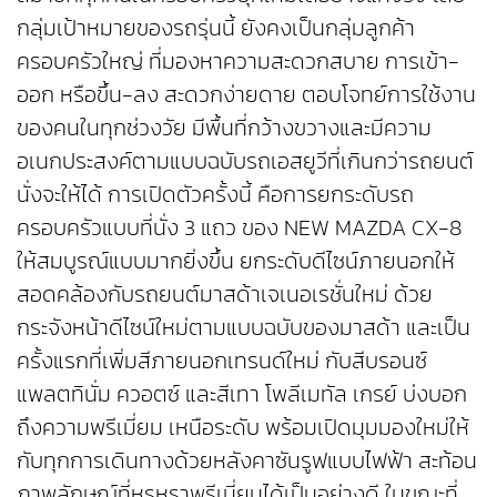
กลุ่มเป้าหมายของรถรุ่นนี้ ยังคงเป็นกลุ่มลูกค้า
ครอบครัวใหญ่ ที่มองหาความสะดวกสบาย การเข้า-
ออก หรือขึ้น-ลง สะดวกง่ายดาย ตอบโจทย์การใช้งาน
ของคนในทุกช่วงวัย มีพื้นที่กว้างขวางและมีความ
อเนกประสงค์ตามแบบฉบับรถเอสยูวีที่เกินกว่ารถยนต์
นั่งจะให้ได้ การเปิดตัวครั้งนี้ คือการยกระดับรถ
ครอบครัวแบบที่นั่ง 3 แถว ของ NEW MAZDA CX-8
ให้สมบูรณ์แบบมากยิ่งขึ้น ยกระดับดีไซน์ภายนอกให้
สอดคล้องกับรถยนต์มาสด้าเจเนอเรชั่นใหม่ ด้วย
กระจังหน้าดีไซน์ใหม่ตามแบบฉบับของมาสด้า และเป็น
ครั้งแรกที่เพิ่มสีภายนอกเทรนด์ใหม่ กับสีบรอนซ์
แพลตทินั่ม ควอตซ์ และสีเทา โพลีเมทัล เกรย์ บ่งบอก
ถึงความพรีเมี่ยม เหนือระดับ พร้อมเปิดมุมมองใหม่ให้
กับทุกการเดินทางด้วยหลังคาซันรูฟแบบไฟฟ้า สะท้อน
ภาพลักษณ์ที่หรูหราพรีเมี่ยมได้เป็นอย่างดี ในขณะที่