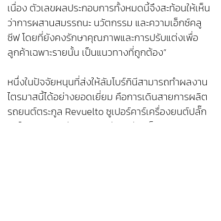
เนื่อง ตัวเลขผลประกอบการทั้งหมดนี้จึงสะท้อนให้เห็น
ว่าการผสานสมรรถนะ นวัตกรรม และความเอ็กซ์คลู
ซีฟ โดยที่ยังคงรักษาคุณภาพและการปรับแต่งเพื่อ
ลูกค้าเฉพาะรายนั้น เป็นแนวทางที่ถูกต้อง”
หนึ่งในปัจจัยหนุนที่ส่งให้ลัมโบร์กินีสามารถทำผลงาน
ไตรมาสนี้ได้อย่างยอดเยี่ยม คือการเดินสายการผลิต
รถยนต์ตระกูล Revuelto ซูเปอร์คาร์เครื่องยนต์ปลั๊ก
อินไฮบริด V12 รุ่นแรกของค่ายอย่างเต็มรูปแบบ รวม
ถึงการเปิดตัว Urus SE รุ่นไฮบริดใหม่ในกลุ่ม
Lamborghini Super SUV ซึ่งช่วยดึงดูดลูกค้ากลุ่ม
ใหม่ ๆ และตอกย้ำการยืนหนึ่งของแบรนด์ในตลาดโลก
มร.เปาโล โพมา กรรมการผู้จัดการและประธานเจ้า
หน้าที่ฝ่ายการเงิน ออโตโมบิลิ ลัมโบร์กินี กล่าวเสริมว่า