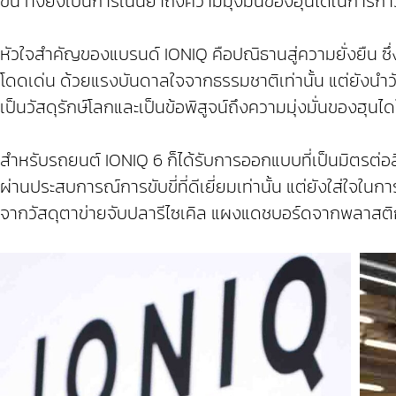
ขึ้น ทั้งยังเป็นการเน้นย้ำถึงความมุ่งมั่นของฮุนไดในการก
หัวใจสำคัญของแบรนด์ IONIQ คือปณิธานสู่ความยั่งยืน ซึ่
โดดเด่น ด้วยแรงบันดาลใจจากธรรมชาติเท่านั้น แต่ยังนำวัสด
เป็นวัสดุรักษ์โลกและเป็นข้อพิสูจน์ถึงความมุ่งมั่นของฮุน
สำหรับรถยนต์ IONIQ 6 ก็ได้รับการออกแบบที่เป็นมิตรต่อ
ผ่านประสบการณ์การขับขี่ที่ดีเยี่ยมเท่านั้น แต่ยังใส่ใจใ
จากวัสดุตาข่ายจับปลารีไซเคิล แผงแดชบอร์ดจากพลาสติก T