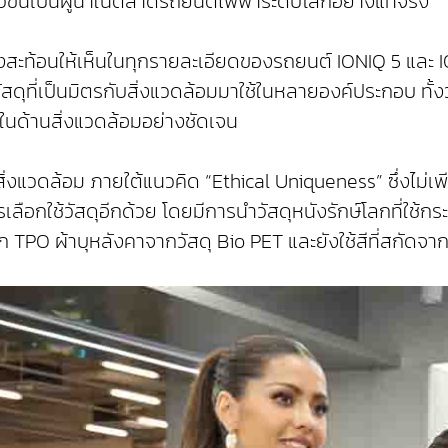
้าวขึ้นเป็นผู้นำในตลาดรถยนต์ไฟฟ้าระดับโลกอย่างแท้จริง”
งสะท้อนให้เห็นในทุกรายละเอียดของรถยนต์ IONIQ 5 และ IO
ุที่เป็นมิตรกับสิ่งแวดล้อมมาใช้ในหลายองค์ประกอบ ทั้งวัสด
ไดในด้านสิ่งแวดล้อมอย่างชัดเจน
สิ่งแวดล้อม ภายใต้แนวคิด “Ethical Uniqueness” ซึ่งไม
นการเลือกใช้วัสดุอีกด้วย โดยมีการนำวัสดุหนังรักษ์โลกที่ใ
PO ผ้าบุหลังคาจากวัสดุ Bio PET และยังใช้สีที่สกัดจาก