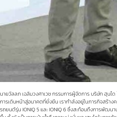
นายวัลลภ เฉลิมวงศาเวช กรรมการผู้จัดการ บริษัท ฮุนได โมบ
การเดินหน้าสู่อนาคตที่ยั่งยืน เรากำลังอยู่ในภารกิจสร้
รถยนต์รุ่น IONIQ 5 และ IONIQ 6 ซึ่งสะท้อนถึงการพัฒน