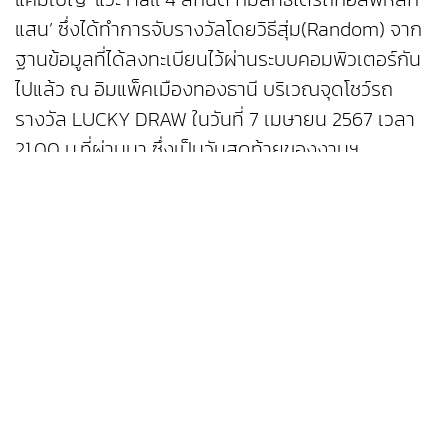
แสน’ ซึ่งได้ทำการจับรางวัลโดยวิธีสุ่ม(Random) จาก
ฐานข้อมูลที่ได้ลงทะเบียนไว้ผ่านระบบคอมพิวเตอร์กัน
ไปแล้ว ณ อิมแพ็คเมืองทองธานี บริเวณจุดโชว์รถ
รางวัล LUCKY DRAW ในวันที่ 7 เมษายน 2567 เวลา
21.00 น.ที่ผ่านมา ซึ่งเป็นวันสุดท้ายของงานฯ
ท่ามกลางผู้เข้าชมงานที่ร่วมเป็นสักขีพยานอย่างคับคั่ง
โดยมีคณะกรรมการผู้ทรงเกียรติ นำโดย ดร.ปราจิน
เอี่ยมลำเนา ประธานการจัดงานฯ คุณจาตุรนต์ โกมลมิ
ศร์ คุณอโณทัย เอี่ยมลำเนา คุณพีระพงศ์ เอี่ยมลำเนา
รองประธานการจัดงานฯ และคุณปิยนุช แจ่มศิริพรหม
ผู้ช่วยประธานเจ้าหน้าที่บริหาร/ ประธานเจ้าหน้าที่
บริหารลูกค้า บริษัทกรังด์ปรีซ์ อินเตอร์เนชั่นแนล
จำกัด (มหาชน) ร่วมกันจับรางวัล