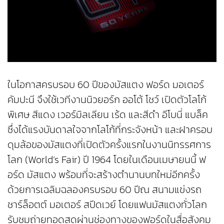
ในโอกาสครบรอบ 60 ปีของมัสแตง ฟอร์ด มอเตอร์
คัมปะนี จึงใช้เวทีงานนิวยอร์ก ออโต้ โชว์ เปิดตัวโลโก้
พิเศษ สีแดง เวอร์มิลเลียน เร้ด และสีดำ อีโบนี่ แบล็ค
ซึ่งได้แรงบันดาลใจจากโลโก้ที่กระจังหน้า และฝาครอบ
ดุมล้อของมัสแตงที่เปิดตัวครั้งแรกในงานนิทรรศการ
โลก (World’s Fair) ปี 1964 โดยในเดือนเมษายนนี้ ฟ
อร์ด มัสแตง พร้อมที่จะสร้างตำนานบทใหม่อีกครั้ง
ด้วยการเฉลิมฉลองครบรอบ 60 ปีณ สนามแข่งรถ
ชาร์ล็อตต์ มอเตอร์ สปีดเวย์ โดยแฟนมัสแตงทั่วโลก
รับชมถ่ายทอดสดผ่านช่องทางของฟอร์ดในสื่อสังคม