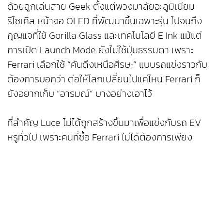
ด้วยลูกเล่นสาย Geek ตั้งแต่พวงมาลัยอะลูมิเนียม
รีไซเคิล หน้าจอ OLED ที่พัฒนาขึ้นเฉพาะรุ่น ไปจนถึง
กุญแจที่ใช้ Gorilla Glass และเทคโนโลยี E Ink แม้แต่
การเปิด Launch Mode ยังไม่ใช้ปุ่มธรรมดา เพราะ
Ferrari เลือกใช้ “คันดึงเหนือศีรษะ” แบบรถแข่งราวกับ
ต้องการบอกว่า ต่อให้โลกเปลี่ยนไปแค่ไหน Ferrari ก็
ยังอยากเก็บ “อารมณ์” บางอย่างเอาไว้
ที่สำคัญ Luce ไม่ได้ถูกสร้างขึ้นมาเพื่อแข่งกับรถ EV
หรูทั่วไป เพราะคนที่ซื้อ Ferrari ไม่ได้ต้องการเพียง
ความเร็ว แต่ต้องการ “ความรู้สึกพิเศษ” ต้องการความ
ไร้เหตุผล ต้องการอารมณ์ที่รถยนต์ธรรมดาให้ไม่ได้
และนั่นคือโจทย์ที่ยากที่สุดของ Ferrari ไม่ใช่การสร้าง
รถไฟฟ้าให้เร็ว แต่คือการสร้างรถไฟฟ้า…ให้ยังมีหัวใจ
ของ Ferrari อยู่ครบทุกจังหวะการเต้น