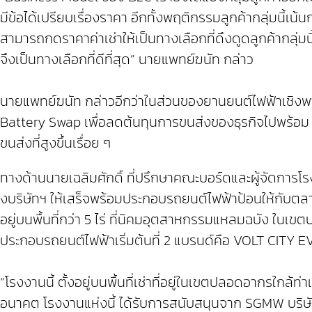
มีข้อได้เปรียบเรื่องราคา อีกทั้งพฤติกรรมลูกค้ากลุ่มนี้เน
สามารถกดราคาค่าเช่าให้เป็นทางเลือกที่ดึงดูดลูกค้ากลุ่ม
จึงเป็นทางเลือกที่ดีที่สุด” นายแพทย์ฆนัท กล่าว
นายแพทย์ฆนัท กล่าวอีกว่าในส่วนของยานยนต์ไฟฟ้าเชิงพาณิช
Battery Swap เพื่อลดต้นทุนการขนส่งของธุรกิจไปพร้อม ๆ
ขนส่งที่สูงขึ้นเรื่อย ๆ
ทางด้านนายเฉลิมศักดิ์ ที่ปรึกษาคณะบอร์ดและผู้จัดการโ
งบริษัทฯ ให้เสร็จพร้อมประกอบรถยนต์ไฟฟ้าป้อนให้กับต
อยู่บนพื้นที่กว่า 5 ไร่ ที่นิคมอุตสาหกรรมแหลมฉบัง ใ
ประกอบรถยนต์ไฟฟ้าเริ่มต้นที่ 2 แบรนด์คือ VOLT CITY
“โรงงานนี้ ตั้งอยู่บนพื้นที่เช่าที่อยู่ในเขตปลอดอากรใกล
อนาคต โรงงานแห่งนี้ ได้รับการสนับสนุนจาก SGMW บริ