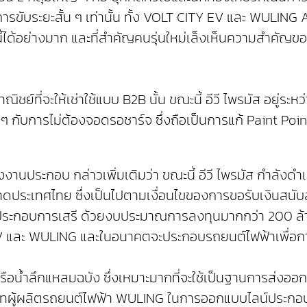
้นการขับระยะสั้น ๆ เท่านั้น ทั้ง VOLT CITY EV และ WULING 
นี้ได้อย่างมาก และที่สำคัญคนรุ่นใหม่เล็งเห็นความสำคัญข
ย์ที่จะให้เช่าใช้แบบ B2B นั้น ขณะนี้ อีวี ไพรมัส อยู่ร
 กับการไม่ต้องจอดรอชาร์จ ซึ่งถือเป็นการแก้ Paint Poin
รงงานประกอบ กล่าวเพิ่มเติมว่า ขณะนี้ อีวี ไพรมัส กำล
ลาดประเทศไทย ซึ่งเป็นไปตามเงื่อนไขของการขอรับเงินส
นเขตประกอบการเสรี ด้วยงบประมาณการลงทุนมากกว่า 200 ล
 EV และ WULING และในอนาคตจะประกอบรถยนต์ไฟฟ้าเพื่อก
้ท่าเรือน้ำลึกแหลมฉบัง ซึ่งเหมาะมากที่จะใช้เป็นฐานการส่ง
ษัทผู้ผลิตรถยนต์ไฟฟ้า WULING ในการออกแบบไลน์ประกอ