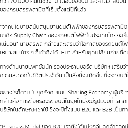
กว่า 70,000 คันในช่วง 10 เดือนของปีนี้ และคาดว่าสิ้นป
ของกรมสรรพสามิตที่เริ่มตั้งแต่ปีที่แล้ว
“จากนโยบายสนันสนุนยานยนต์ไฟฟ้าของกรมสรรพสามิต รวมถ
มาคือ Supply Chain ของรถยนต์ไฟฟ้าในประเทศไทยจะเริ่ม
แน่นอน” นายสุรพล กล่าวและเสริมว่าโอกาสของรถยนต์ไฟฟ
เหมาะสม ใคร ๆ ก็เข้าถึงได้ เหมาะสำหรับยุคเปลี่ยนถ่ายท
ทางด้านนายแพทย์ฆนัท รองประธานบอร์ด บริษัทฯ เสริมว่
ความสะดวกในชีวิตประจำวัน เป็นสิ่งที่จะเกิดขึ้น ซึ่งรถยน
อย่างไรก็ตาม ในยุคสังคมแบบ Sharing Economy ผู้บริโภ
กล่าวคือ การถือครองรถยนต์ในยุคใหม่จะมีรูปแบบที่หลากหล
บริษัทในลักษณะเช่าใช้ ซึ่งจะมีทั้งแบบ B2C และ B2B เป็นท
“Business Model ของ B2C เรายังได้แบ่งกลุ่มลูกค้าออกเป็