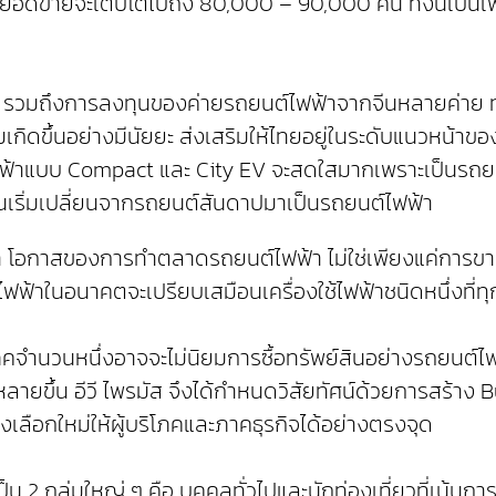
ีนี้ ยอดขายจะเติบโตไปถึง 80,000 – 90,000 คัน ทั้งนี้เ
ึงการลงทุนของค่ายรถยนต์ไฟฟ้าจากจีนหลายค่าย ทำให้ประ
เกิดขึ้นอย่างมีนัยยะ ส่งเสริมให้ไทยอยู่ในระดับแนวหน้
้าแบบ Compact และ City EV จะสดใสมากเพราะเป็นรถยนต์ท
ี่คนเริ่มเปลี่ยนจากรถยนต์สันดาปมาเป็นรถยนต์ไฟฟ้า
า โอกาสของการทำตลาดรถยนต์ไฟฟ้า ไม่ใช่เพียงแค่การขาย
ต์ไฟฟ้าในอนาคตจะเปรียบเสมือนเครื่องใช้ไฟฟ้าชนิดหนึ่งที่
คจำนวนหนึ่งอาจจะไม่นิยมการซื้อทรัพย์สินอย่างรถยนต์ไ
ายขึ้น อีวี ไพรมัส จึงได้กำหนดวิสัยทัศน์ด้วยการสร้าง B
างเลือกใหม่ให้ผู้บริโภคและภาคธุรกิจได้อย่างตรงจุด
น 2 กลุ่มใหญ่ ๆ คือ บุคคลทั่วไปและนักท่องเที่ยวที่เน้นก