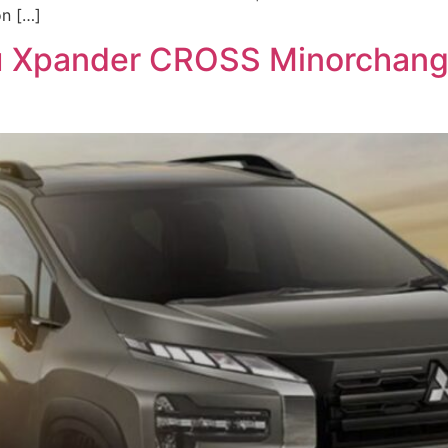
on […]
ทย Xpander CROSS Minorchange