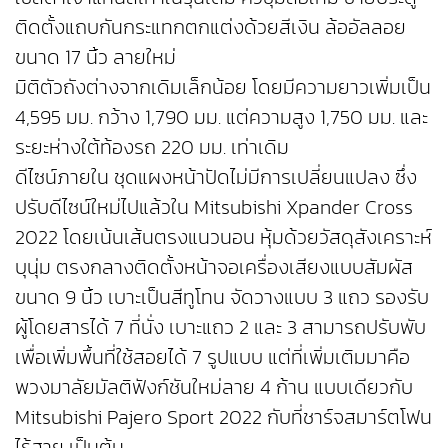
ติดตั้งแถบกันกระแทกตกแต่งด้วยสีเงิน ล้ออัลลอย
ขนาด 17 นิ้ว ลายใหม่
มิติตัวถังต่างจากเดิมเล็กน้อย โดยมีความยาวเพิ่มเป็น
4,595 มม. กว้าง 1,790 มม. แต่ความสูง 1,750 มม. และ
ระยะห่างใต้ท้องรถ 220 มม. เท่าเดิม
ดีไซน์ภายใน ชุดแผงหน้าปัดไม่มีการเปลี่ยนแปลง ซึ่ง
ปรับดีไซน์ใหม่ไปแล้วใน Mitsubishi Xpander Cross
2022 โดยเน้นเส้นตรงแนวนอน หุ้มด้วยวัสดุสังเคราะห์
บุนุ่ม ตรงกลางติดตั้งหน้าจอเครื่องเสียงแบบสัมผัส
ขนาด 9 นิ้ว เบาะเป็นสีทูโทน จัดวางแบบ 3 แถว รองรับ
ผู้โดยสารได้ 7 ที่นั่ง เบาะแถว 2 และ 3 สามารถปรับพับ
เพื่อเพิ่มพื้นที่ใช้สอยได้ 7 รูปแบบ แต่ที่เพิ่มเติมมาคือ
พวงมาลัยมัลติฟังก์ชันใหม่ลาย 4 ก้าน แบบเดียวกับ
Mitsubishi Pajero Sport 2022 กับที่ชาร์จสมาร์ตโฟน
ไร้สาย เป็นต้น