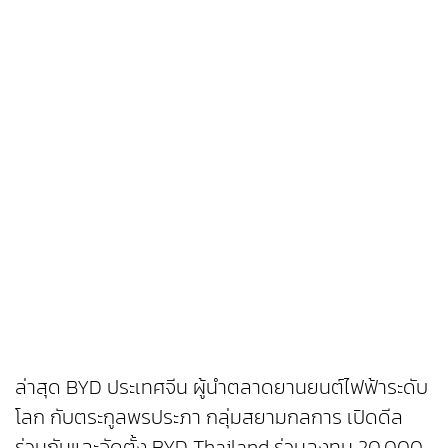
ล่าสุด BYD ประเทศจีน ผู้นำตลาดยานยนต์ไฟฟ้าระดับ
โลก กับตระกูลพรประภา กลุ่มสยามกลการ เปิดดีล
ร่วมกันและจัดตั้ง BYD Thailand ร่วมลงทุน 20,000