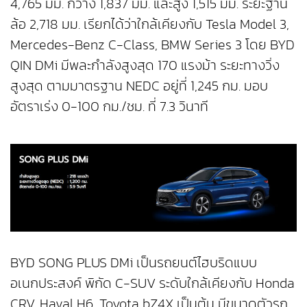
4,765 มม. กว้าง 1,837 มม. และสูง 1,515 มม. ระยะฐาน
ล้อ 2,718 มม. เรียกได้ว่าใกล้เคียงกับ Tesla Model 3,
Mercedes-Benz C-Class, BMW Series 3 โดย BYD
QIN DMi มีพละกำลังสูงสุด 170 แรงม้า ระยะทางวิ่ง
สูงสุด ตามมาตรฐาน NEDC อยู่ที่ 1,245 กม. มอบ
อัตราเร่ง 0-100 กม./ชม. ที่ 7.3 วินาที
BYD SONG PLUS DMi เป็นรถยนต์ไฮบริดแบบ
อเนกประสงค์ พิกัด C-SUV ระดับใกล้เคียงกับ Honda
CRV, Haval H6, Toyota bZ4X เป็นต้น มีขนาดตัวรถ