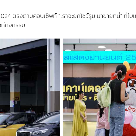
24 ตรงตามคอนเซ็พท์ “เราจะยกโชว์รูม มาขายที่นี่” ที่
วทีกิจกรรม