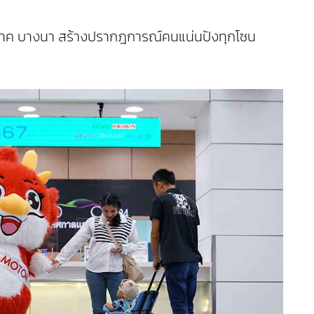
ไบเทค บางนา สร้างปรากฎการณ์คนแน่นปังทุกโซน