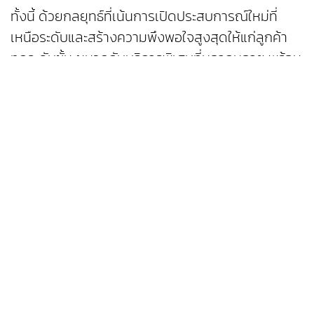
ทั้งนี้ ด้วยกลยุทธ์ที่เน้นการเปิดประสบการณ์ใหม่ที่
เหนือระดับและสร้างความพึงพอใจสูงสุดให้แก่ลูกค้า
ทุกระดับชั้น ผนวกกับบริการพิเศษที่หลากหลาย พร้อม
ทีมงานที่เปี่ยมประสิทธิภาพ ในการให้บริการอย่างเป็น
เลิศ สะท้อนถึงความมุ่งมั่นและความเอาใส่ใจในราย
ละเอียดทุกความต้องการของลูกค้าอย่างแท้จริง ซึ่ง
เป็นเป้าหมายสูงสุดของ “เบนซ์ไพรม์มัส” นั่นคือ การ
เป็น Top of Mind ของลูกค้า Mercedes-Benz
“ผมขอขอบคุณทุกภาคส่วนที่ทำให้ “เบนซ์ไพรม์มัส”
ประสบความสำเร็จในครั้งนี้ และเรายังคงมุ่งมั่นในการ
เป็นองค์กรที่มีการพัฒนาอย่างต่อเนื่อง พร้อมเพิ่ม
คุณภาพการบริการแก่ลูกค้าคนสำคัญให้มี
ประสิทธิภาพมากยิ่งขึ้น” นายจิระพล กล่าว