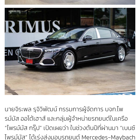
นายจิระพล รุจิวิพัฒน์ กรรมการผู้จัดการ บจก.ไพ
รม์มัส ออโต้เฮาส์ และกลุ่มผู้จำหน่ายรถยนต์ในเครือ
“ไพรม์มัส กรุ๊ป” เปิดเผยว่า ในช่วงต้นปีที่ผ่านมา “เบนซ์
ไพรม์มัส” ได้เร่งส่งมอบรถยนต์ Mercedes-Maybach