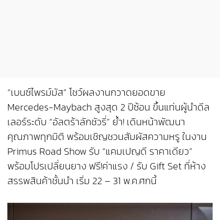
“เบนซ์ไพรม์มัส” โชว์ผลงานกวาดยอดขาย
Mercedes-Maybach สูงสุด 2 ปีซ้อน ขึ้นแท่นผู้นำดีล
เลอร์ระดับ “อัลตร้าลักชัวรี่” ย้ำ! เดินหน้าพัฒนา
คุณภาพทุกมิติ พร้อมเชิญชวนสัมผัสความหรู ในงาน
Primus Road Show รับ “แคมเปญดี ราคาเดียว”
พร้อมโปรเปลี่ยนยาง ฟรี!ค่าแรง / รับ Gift Set ที่ห้าง
สรรพสินค้าชั้นนำ เริ่ม 22 – 31 พ.ค.ศกนี้