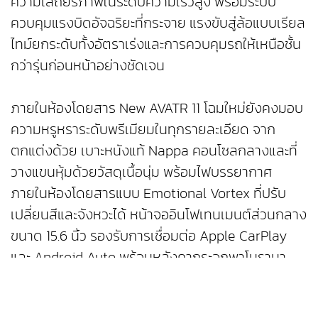
ความเสถียรภาพในระดับความเร็วสูง พร้อมระบบ
ควบคุมแรงบิดอัจฉริยะที่กระจาย แรงขับสู่ล้อแบบเรียล
ไทม์ยกระดับทั้งอัตราเร่งและการควบคุมรถให้เหนือชั้น
กว่ารุ่นก่อนหน้าอย่างชัดเจน
ภายในห้องโดยสาร New AVATR 11 โฉมใหม่ยังคงมอบ
ความหรูหราระดับพรีเมียมในทุกรายละเอียด จาก
ตกแต่งด้วย เบาะหนังแท้ Nappa คอนโซลกลางและที่
วางแขนหุ้มด้วยวัสดุเนื้อนุ่ม พร้อมไฟบรรยากาศ
ภายในห้องโดยสารแบบ Emotional Vortex ที่ปรับ
เปลี่ยนสีและจังหวะได้ หน้าจออินโฟเทนเมนต์ส่วนกลาง
ขนาด 15.6 นิ้ว รองรับการเชื่อมต่อ Apple CarPlay
และ Android Auto พร้อมหลังคากระจกพาโนรามา
ขนาดใหญ่ เคลือบสารป้องกันรังสี UV เพื่อการเดิน
ทางที่ทั้งหรูหราและผ่อนคลายในทุกอารมณ์