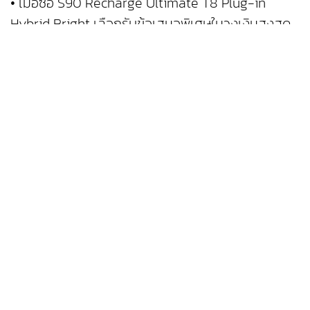
• เมื่อซื้อ S90 Recharge Ultimate T8 Plug-in
Hybrid Bright เลือกรับข้อเสนอพิเศษในวงเงินสูงสุด
300,000 บาท และฟรี ประกันภัยรถยนต์ชั้น 1 เป็น
เวลา 1 ปี3
ตรวจสอบรายละเอียดข้อเสนอประจำเดือนมิถุนายนได้
ทื่ https://www.volvocars.com/th-th/l/offers/
เยี่ยมชม Volvo Studio Bangkok ได้ที่ชั้น 3 ห้างสรรพ
สินค้าไอคอนสยาม และ เยี่ยมชม Volvo Downtown
Store ได้ที่ชั้น 2 ห้างสรรพสินค้า ดิ เอ็มสเฟียร์ เพื่อ
เรียนรู้เพิ่มเติมเกี่ยวกับวอลโว่ สำหรับข้อมูลเพิ่มเติม
ติดต่อ 02-161-4144 หรือติดตามรายละเอียดเพิ่มเติม
รวมถึงข่าวสารล่าสุดเกี่ยวกับวอลโว่ได้ที่
Website - www.volvocars.com/th