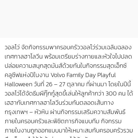
วอลโว่ จัดกิจกรรมพาครอบครัววอลโว่ร่วมเฉลิมฉลอง
เทศกาลฮาโลวีน พร้อมเตรียมร่างกายและหัวใจไปปลด
ปล่อยความสนุกสุดมันส์ด้วยกันในกิจกรรมสุดเอ็กซ์
คลูซีฟแห่งปีในงาน Volvo Family Day Playful
Halloween วันที่ 26 – 27 ตุลาคม ที่ผ่านมา โดยในปีนี้
วอลโว่ได้จัดธีมผีกุ๊กกู๋สุดขี้เล่นให้ลูกค้ากว่า 300 คน ได้
เฮฮากับเทศกาลฮาโลวีนร่วมกันตลอดเส้นทาง
กรุงเทพฯ – หัวหิน ผ่านกิจกรรมเสริมความสัมพันธ์
ภายในครอบครัวและพิชิตภารกิจแบบทีม กิจกรรม
ภายในงานถูกออกแบบมาให้เหมาะสมกับครอบครัวรวม