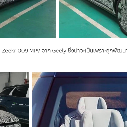
กับ Zeekr 009 MPV จาก Geely ซึ่งน่าจะเป็นเพราะถูกพั