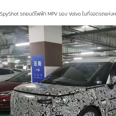
SpyShot รถยนต์ไฟฟ้า MPV ของ Volvo ในที่จอดรถแห่งหนึ่ง