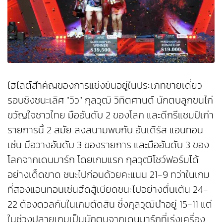
ไฮไลต์สำคัญของการแข่งขันอยู่ในประเภทชายเดี่ยว
รอบชิงชนะเลิศ "วิว" กุลวุฒิ วิทิตศานต์ นักตบลูกขนไก่
ขวัญใจชาวไทย มืออันดับ 2 ของโลก และดีกรีแชมป์เก่า
รายการนี้ 2 สมัย ลงสนามพบกับ อันเดิร์ส แอนทอน
เซ่น มือวางอันดับ 3 ของรายการ และมืออันดับ 3 ของ
โลกจากเดนมาร์ก โดยเกมแรก กุลวุฒิโชว์ฟอร์มได้
อย่างเด็ดขาด ชนะไปก่อนด้วยคะแนน 21-9 ทว่าในเกม
ที่สองแอนทอนเซ่นฮึดสู้เบียดชนะไปอย่างตื่นเต้น 24-
22 ต้องดวลกันในเกมตัดสิน ซึ่งกุลวุฒินำอยู่ 15-11 แต่
ในช่วงปลายเกมเป็นนักตบจากเดนมาร์กที่เร่งเครื่อง