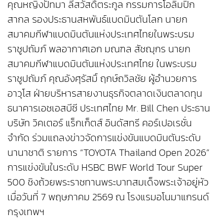
คุณหญิงปัทมา ลีสวัสดิ์ตระกูล กรรมการโอลิมปิก
สากล รองประธานสหพันธ์แบดมินตันโลก นายก
สมาคมกีฬาแบดมินตันแห่งประเทศไทยในพระบรม
ราชูปถัมภ์ พลอากาศเอก มณฑล สัชฌุกร นายก
สมาคมกีฬาแบดมินตันแห่งประเทศไทย ในพระบรม
ราชูปถัมภ์ คุณอังศุรัสมิ์ ฤกษ์ถวิลชัย ผู้อำนวยการ
อาวุโส ฝ่ายบริหารสายงานธุรกิจตลาดเงินตลาดทุน
ธนาคารเอชเอสบีซี ประเทศไทย Mr. Bill Chen ประธาน
บริษัท วิคเตอร์ แร็กเก็ตส์ อินดัสทรี คอร์เปอเรชั่น
จำกัด ร่วมแถลงข่าวจัดการแข่งขันแบดมินตันระดับ
นานาชาติ รายการ “TOYOTA Thailand Open 2026”
การแข่งขันในระดับ HSBC BWF World Tour Super
500 ชิงถ้วยพระราชทานพระบาทสมเด็จพระเจ้าอยู่หัว
เมื่อวันที่ 7 พฤษภาคม 2569 ณ โรงแรมอโนมาแกรนด์
กรุงเทพฯ