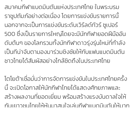
สมาคมกีฬาแบดมินตันแห่งประเทศไทย ในพระบรม
ราชูปถัมภ์อย่างต่อเนื่อง โดยการแข่งขันรายการนี้
นอกจากจะเป็นการแข่งขันระดับเวิร์ลด์ทัวร์ ซูเปอร์
500 ซึ่งเป็นรายการใหญ่โดยจะมีนักกีฬายอดฝีมืออัน
ดับต้นๆ ของโลกรวมทั้งนักกีฬาดาวรุ่งรุ่นใหม่ที่กำลัง
เป็นทีน่าจับตามองมาร่วมชิงชัยให้กับแฟนแบดมินตัน
ชาวไทยได้สัมผัสอย่างไกล้ชิดถึงในประเทศไทย
โตโยต้าเชื่อมั่นว่าการจัดการแข่งขันในประเทศไทยครั้ง
นี้ จะเปิดโอกาสให้นักกีฬาไทยได้แสดงศักยภาพและ
สร้างผลงานที่ยอดเยี่ยม พร้อมสร้างแรงบันดาลใจให้
กับเยาวชนไทยให้หันมาสนใจเล่นกีฬาแบดมินตันให้มาก
ยิ่งขึ้น โดยทำการแข่งขันระหว่างวันที่ 12 -17
พฤษภาคมนี้ ณ อาคารกีฬานิมิบุตร สถามกีฬาแห่ง
ชาติ ปทุมวัน กรุงเทพฯ