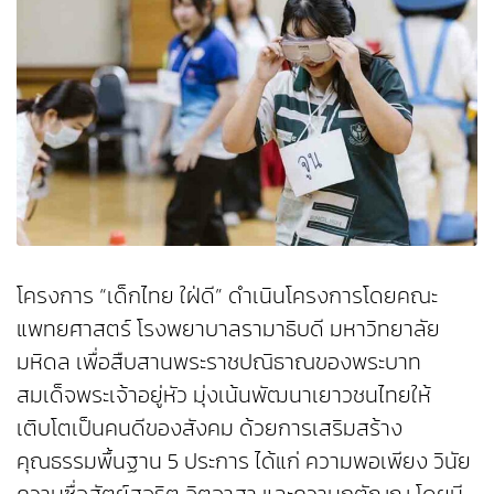
โครงการ “เด็กไทย ใฝ่ดี” ดำเนินโครงการโดยคณะ
แพทยศาสตร์ โรงพยาบาลรามาธิบดี มหาวิทยาลัย
มหิดล เพื่อสืบสานพระราชปณิธาณของพระบาท
สมเด็จพระเจ้าอยู่หัว มุ่งเน้นพัฒนาเยาวชนไทยให้
เติบโตเป็นคนดีของสังคม ด้วยการเสริมสร้าง
คุณธรรมพื้นฐาน 5 ประการ ได้แก่ ความพอเพียง วินัย
ความซื่อสัตย์สุจริต จิตอาสา และความกตัญญู โดยมี