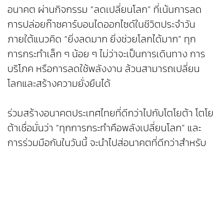
อนาคต ผ่านกิจกรรม “ลดเปลี่ยนโลก” ที่เน้นการลด
การปล่อยก๊าซคาร์บอนไดออกไซด์ในชีวิตประจำวัน
ภายใต้แนวคิด “ยิ่งลดมาก ยิ่งช่วยโลกได้มาก” ทุก
การกระทำเล็ก ๆ น้อย ๆ ไม่ว่าจะเป็นการเดินทาง การ
บริโภค หรือการลดใช้พลังงาน ล้วนสามารถเปลี่ยน
โลกและสร้างความยั่งยืนได้
ร่วมสร้างอนาคตประเทศไทยที่ดีกว่าไปกับโตโยต้า โตโย
ต้าเชื่อมั่นว่า “ทุกการกระทำคือพลังเปลี่ยนโลก” และ
การร่วมมือกันในวันนี้ จะนำไปสู่อนาคตที่ดีกว่าสำหรับ
คนไทยทุกคน
แอดไลน์ @LodPlienLok เพื่อร่วมเป็นส่วนหนึ่งของการ
ลดวิกฤตโลกเดือดและสร้างอนาคตที่ดีให้ประเทศไทย
หรือติดตามข้อมูลเพิ่มเติมได้ที่