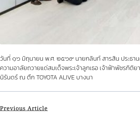
วันที่ ๑๖ มิถุนายน พ.ศ. ๒๕๖๙ นายกลินท์ สารสิน ประธา
ความอาลัยถวายแด่สมเด็จพระเจ้าลูกเธอ เจ้าฟ้าพัชรกิติ
นิรันดร์ ณ ตึก TOYOTA ALIVE บางนา
Previous Article