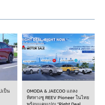
ปเป็น
OMODA & JAECOO แถลง
ทิศทางชู REEV Pioneer ในไทย
พร้อมแคมเปญ “Right Deal,