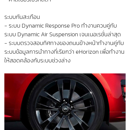
ระบบกันสะเทือน
- ระบบ Dynamic Response Pro ทำงานควบคู่กับ
ระบบ Dynamic Air Suspension เจนเนอเรชั่นล่าสุด
- ระบบตรวจสอบทิศทางของถนนข้างหน้าทำงานคู่กับ
ระบบข้อมูลการนำทางที่เรียกว่า eHorizon เพื่อทำงาน
ให้สอดคล้องกับระบบช่วงล่าง