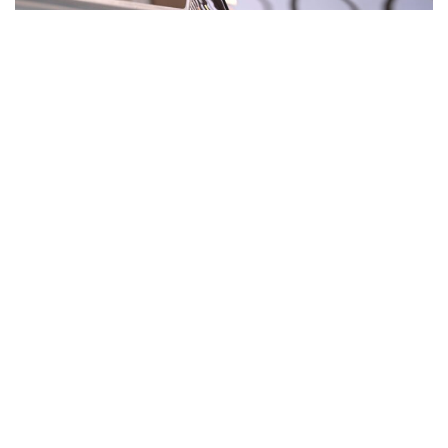
ดีไซน์และอุปกรณ์ภายนอก
- กระจังหน้าและชุดไฟ Digital LED ดีไซน์ใหม่
- สีตัวถังแบบแบ่งครึ่งตามแนวนอน
- กระจกมองข้างไล่ฝ้าแบบพับด้วยระบบไฟฟ้าและ
บันทึกตำแหน่งได้ พร้อมไฟนำทางและระบบตัดแสง
อัตโนมัติ
- สลักลายโลโก้ที่ประตูท้าย