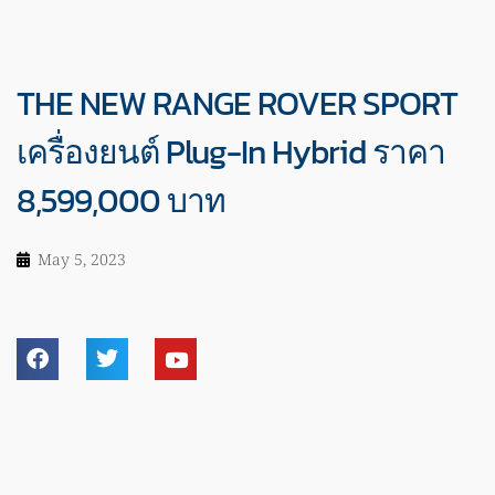
THE NEW RANGE ROVER SPORT
เครื่องยนต์ Plug-In Hybrid ราคา
8,599,000 บาท
May 5, 2023