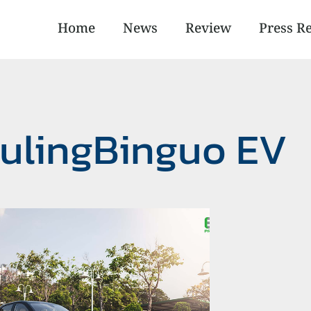
Home
News
Review
Press R
WulingBinguo EV