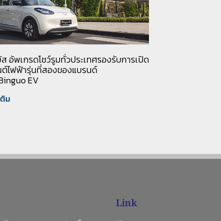
รมัส อัพเกรดโชว์รูมทั่วประเทศรองรับการเปิด
ต์ไฟฟ้ารุ่นที่สองของแบรนด์
Binguo EV
เติม
Link