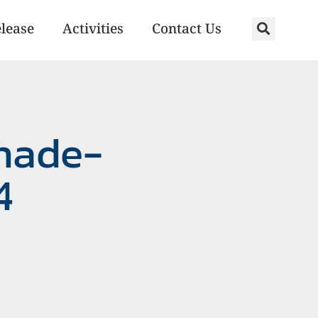
elease
Activities
Contact Us
Shade-
4