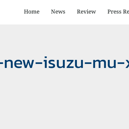
Home
News
Review
Press R
e-new-isuzu-mu-