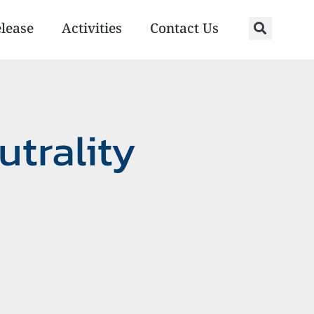
elease
Activities
Contact Us
trality