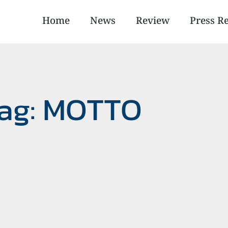
Home
News
Review
Press R
ag: MOTTO