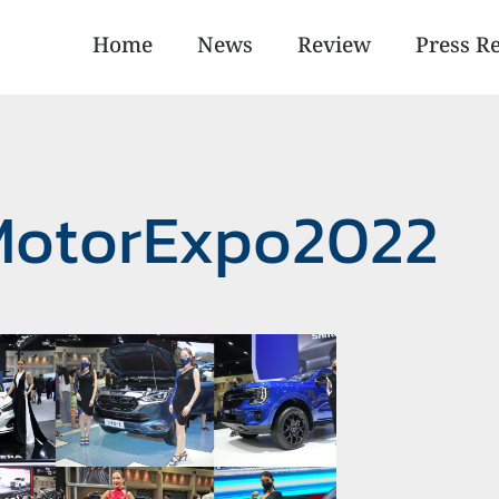
Home
News
Review
Press R
 MotorExpo2022