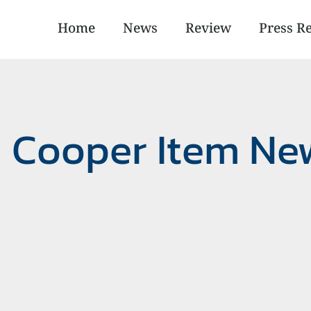
Home
News
Review
Press R
I Cooper Item Ne