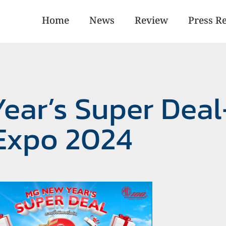
Home
News
Review
Press R
ear’s Super Dea
Expo 2024