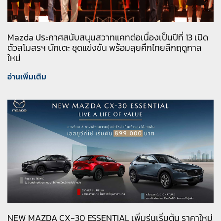
Mazda ประกาศสนับสนุนสวาทแคทต่อเนื่องเป็นปีที่ 13 เปิด
ตัวสโมสรฯ นักเตะ ชุดแข่งขัน พร้อมลุยศึกไทยลีกฤดูกาล
ใหม่
อ่านเพิ่มเติม
NEW MAZDA CX-30 ESSENTIAL เพิ่มรุ่นเริ่มต้น ราคาใหม่