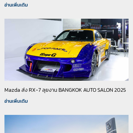
อ่านเพิ่มเติม
Mazda ส่ง RX-7 ลุยงาน BANGKOK AUTO SALON 2025
อ่านเพิ่มเติม