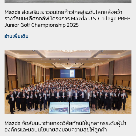
Mazda ส่งเสริมเยาวชนไทยก้าวไกลสู่ระดับโลกหลังคว้า
รางวัลชนะเลิศกอล์ฟ โครงการ Mazda U.S. College PREP
Junior Golf Championship 2025
อ่านเพิ่มเติม
Mazda จัดสัมมนาถ่ายทอดวิสัยทัศน์ให้บุคลากรระดับผู้นำ
องค์กรและมอบนโยบายส่งมอบความสุขให้ลูกค้า