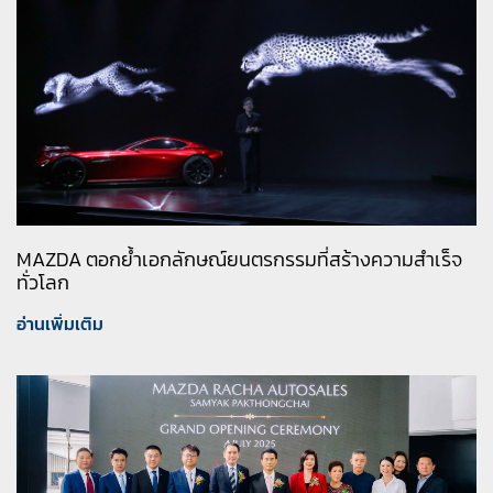
MAZDA ตอกย้ำเอกลักษณ์ยนตรกรรมที่สร้างความสำเร็จ
ทั่วโลก
อ่านเพิ่มเติม