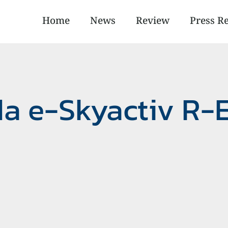
Home
News
Review
Press R
da e-Skyactiv R-