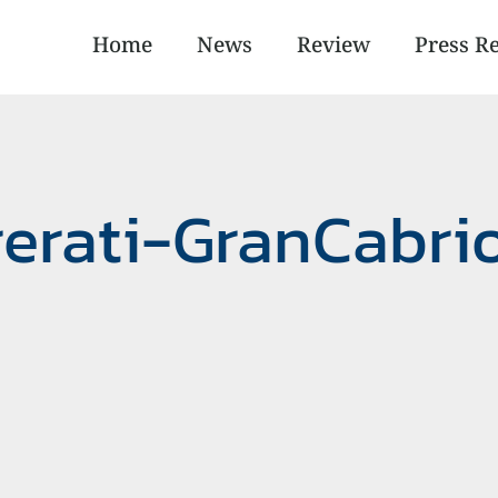
Home
News
Review
Press R
rerati-GranCabri