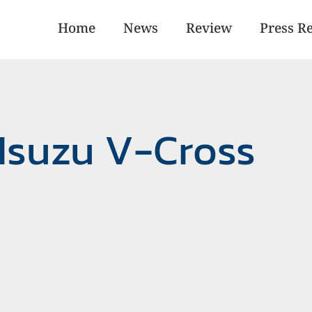
Home
News
Review
Press R
 Isuzu V-Cross