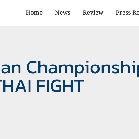
Home
News
Review
Press R
ilan Championsh
THAI FIGHT