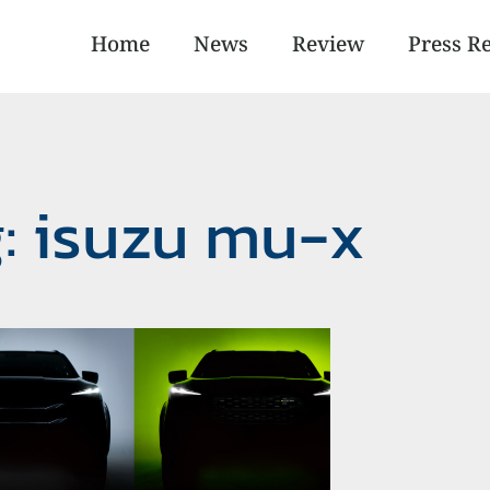
Home
News
Review
Press R
: isuzu mu-x