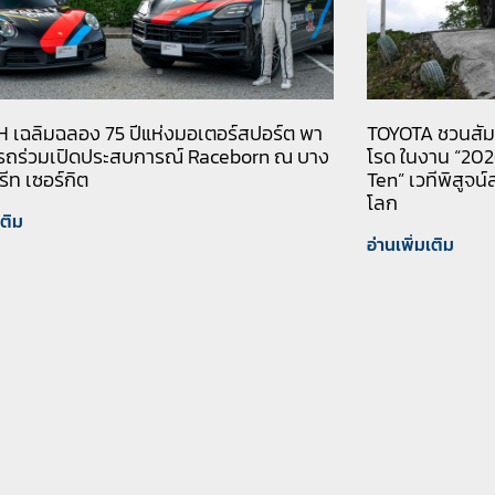
 เฉลิมฉลอง 75 ปีแห่งมอเตอร์สปอร์ต พา
TOYOTA ชวนสัม
งรถร่วมเปิดประสบการณ์ Raceborn ณ บาง
โรด ในงาน “20
ีท เซอร์กิต
Ten” เวทีพิสูจ
โลก
เติม
อ่านเพิ่มเติม