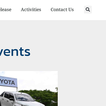
elease
Activities
Contact Us
vents